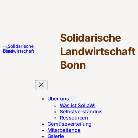
Zum
Inhalt
springen
Solidarische
Landwirtschaft
Bonn
Über uns
Was ist SoLaWi
Selbstverständnis
Ressourcen
Gemüseverteilung
Mitarbeitende
Galerie